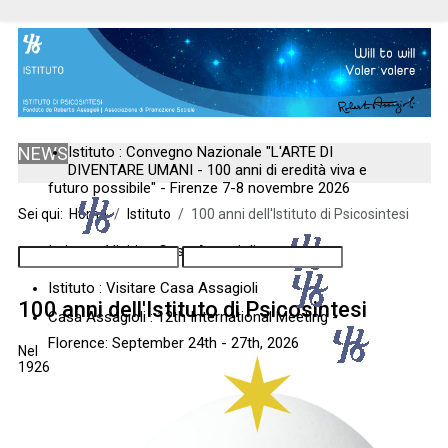
NEWS
Istituto : Convegno Nazionale "L'ARTE DI
DIVENTARE UMANI - 100 anni di eredità viva e
futuro possibile" - Firenze 7-8 novembre 2026
Sei qui:
Home
Istituto
100 anni dell'Istituto di Psicosintesi
Istituto : Visiting Casa Assagioli
Istituto : Visitare Casa Assagioli
100 anni dell'Istituto di Psicosintesi
Casa Assagioli : 12th International Meeting -
Florence: September 24th - 27th, 2026
Nel
1926