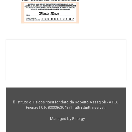
Facebook Istituto
Vimeo Istituto
Youtube Istituto
Instagram Istituto
Mappa sito
Privacy
Donazioni online
© Istituto di Psicosintesi fondato da Roberto Assagioli - A.P.S. |
Firenze | C.F. 80008630487 | Tutti i diritti riservati.
:: Managed by Binergy