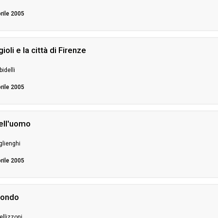
prile 2005
oli e la città di Firenze
idelli
prile 2005
dell'uomo
iglienghi
prile 2005
mondo
ellizzoni