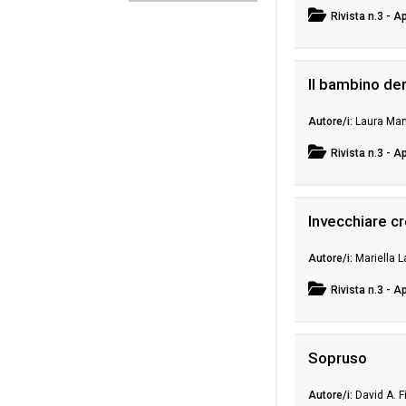
Rivista
n.3 - A
Il bambino den
Laura Ma
Rivista
n.3 - A
Invecchiare c
Mariella 
Rivista
n.3 - A
Sopruso
David A. F