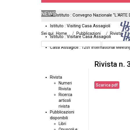
NEWS
Istituto : Convegno Nazionale "L'ARTE 
Istituto : Visiting Casa Assagioli
Sei qui:
Home
Pubblicazioni
Rivista
Istituto : Visitare Casa Assagioli
Casa Assagioli : 12th International Meeti
Rivista n. 
Rivista
Numeri
Scarica pdf
Rivista
Ricerca
articoli
rivista
Pubblicazioni
disponibili
Libri
Opuscoli e