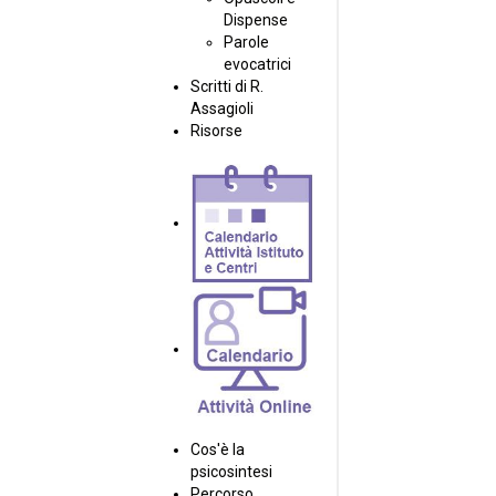
Dispense
Parole
evocatrici
Scritti di R.
Assagioli
Risorse
Cos'è la
psicosintesi
Percorso