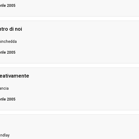
prile 2005
tro di noi
ninchedda
prile 2005
reativamente
Lancia
prile 2005
indlay