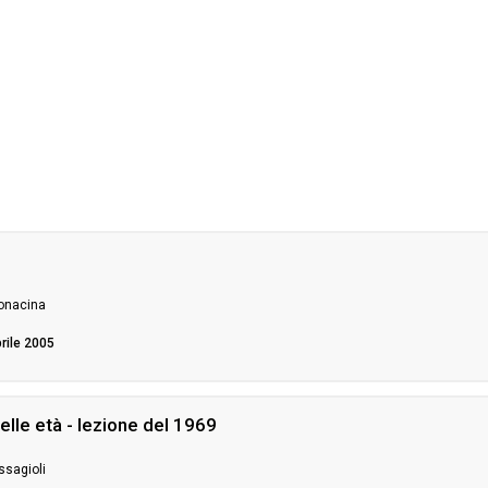
Bonacina
prile 2005
elle età - lezione del 1969
ssagioli