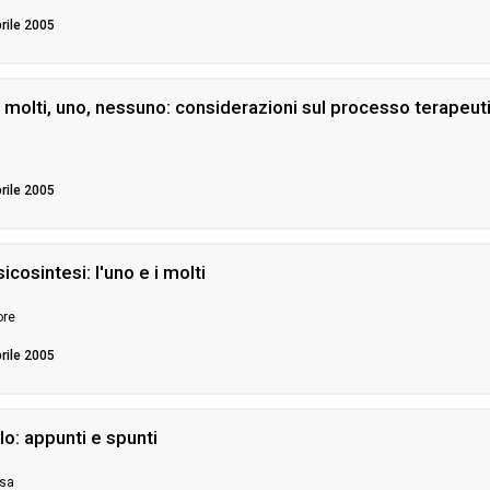
prile 2005
 molti, uno, nessuno: considerazioni sul processo terapeut
prile 2005
icosintesi: l'uno e i molti
ore
prile 2005
elo: appunti e spunti
isa