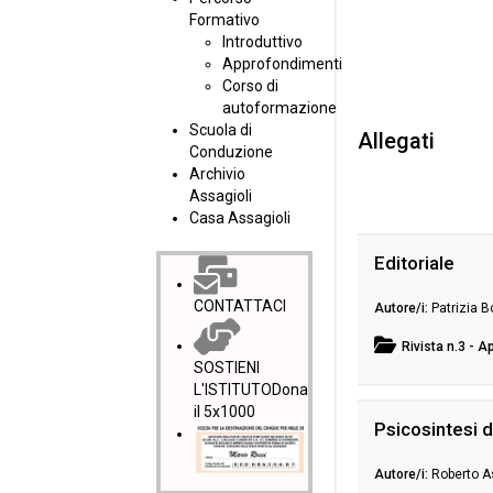
Formativo
Introduttivo
Approfondimenti
Corso di
autoformazione
Scuola di
Allegati
Conduzione
Archivio
Assagioli
Casa Assagioli
Editoriale
CONTATTACI
Patrizia 
Rivista
n.3 - A
SOSTIENI
L'ISTITUTO
Dona
il 5x1000
Psicosintesi d
Roberto A