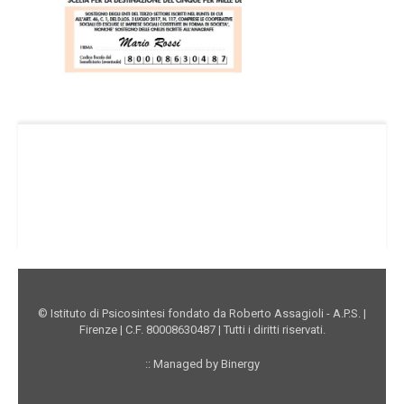
Facebook Istituto
Vimeo Istituto
Youtube Istituto
Instagram Istituto
Mappa sito
Privacy
Donazioni online
© Istituto di Psicosintesi fondato da Roberto Assagioli - A.P.S. |
Firenze | C.F. 80008630487 | Tutti i diritti riservati.
:: Managed by Binergy