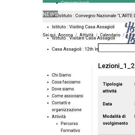
Convegni locali
NEWS
Istituto : Convegno Nazionale "L'ARTE 
Istituto : Visiting Casa Assagioli
Sei qui:
Ancona
Attività
Calendario
Lez
Istituto : Visitare Casa Assagioli
Casa Assagioli : 12th International Meeti
Lezioni_1_2
Chi Siamo
Cosa facciamo
Tipologia
Dove siamo
attività
Come associarsi
Contatti e
Data
organizzazione
Modalità di
Attività
svolgimento
Percorso
Formativo