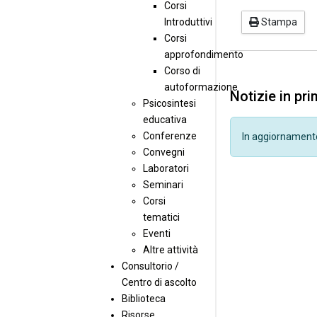
Corsi
Introduttivi
Stampa
Corsi
approfondimento
Corso di
autoformazione
Notizie in pr
Psicosintesi
educativa
Conferenze
In aggiornament
Convegni
Laboratori
Seminari
Corsi
tematici
Eventi
Altre attività
Consultorio /
Centro di ascolto
Biblioteca
Risorse