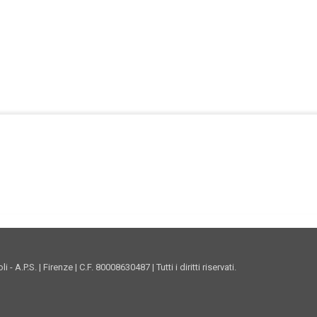
Facebook Istituto
Vimeo Istituto
Youtube Istituto
Instagram Istituto
Mappa sito
Privacy
Donazioni online
A.P.S. | Firenze | C.F. 80008630487 | Tutti i diritti riservati.