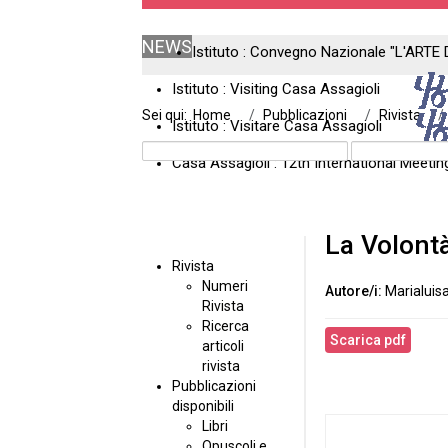
NEWS
Istituto : Convegno Nazionale "L'ARTE 
Istituto : Visiting Casa Assagioli
Sei qui:
Home
Pubblicazioni
Rivista
Istituto : Visitare Casa Assagioli
Casa Assagioli : 12th International Meeti
La Volontà
Rivista
Numeri
Marialuisa
Rivista
Ricerca
Scarica pdf
articoli
rivista
Pubblicazioni
disponibili
Libri
Opuscoli e