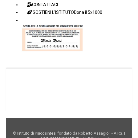
CONTATTACI
SOSTIENI L'ISTITUTO
Dona il 5x1000
Facebook Istituto
Vimeo Istituto
Youtube Istituto
Instagram Istituto
Mappa sito
Privacy
Donazioni online
© Istituto di Psicosintesi fondato da Roberto Assagioli - A.P.S. |