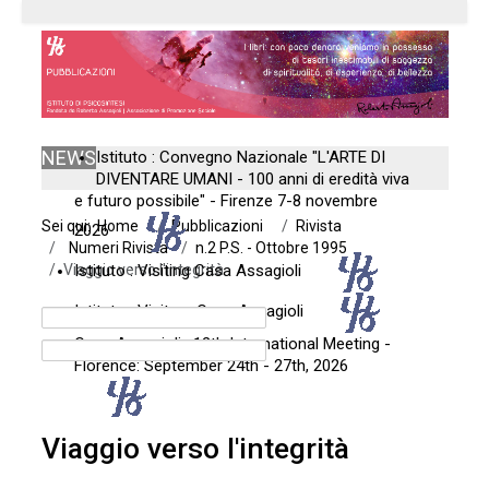
NEWS
Istituto : Convegno Nazionale "L'ARTE DI
DIVENTARE UMANI - 100 anni di eredità viva
e futuro possibile" - Firenze 7-8 novembre
Sei qui:
Home
Pubblicazioni
Rivista
2026
Numeri Rivista
n.2 P.S. - Ottobre 1995
Viaggio verso l'integrità
Istituto : Visiting Casa Assagioli
Istituto : Visitare Casa Assagioli
Casa Assagioli : 12th International Meeting -
Florence: September 24th - 27th, 2026
Viaggio verso l'integrità