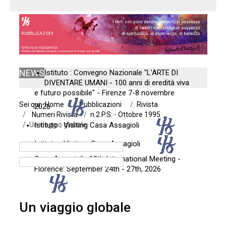
NEWS
Istituto : Convegno Nazionale "L'ARTE DI
DIVENTARE UMANI - 100 anni di eredità viva
e futuro possibile" - Firenze 7-8 novembre
Sei qui:
Home
Pubblicazioni
Rivista
2026
Numeri Rivista
n.2 P.S. - Ottobre 1995
Un viaggio globale
Istituto : Visiting Casa Assagioli
Istituto : Visitare Casa Assagioli
Casa Assagioli : 12th International Meeting -
Florence: September 24th - 27th, 2026
Un viaggio globale