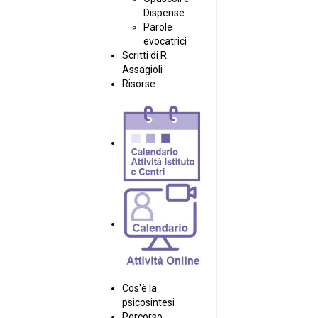
Dispense
Parole
evocatrici
Scritti di R.
Assagioli
Risorse
Cos'è la
psicosintesi
Percorso