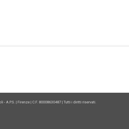
Facebook Istituto
Vimeo Istituto
Youtube Istituto
Instagram Istituto
Mappa sito
Privacy
Donazioni online
A.P.S. | Firenze | C.F. 80008630487 | Tutti i diritti riservati.