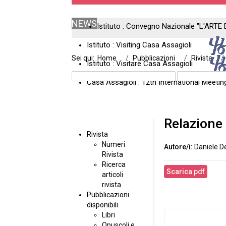
NEWS
Istituto : Convegno Nazionale "L'ARTE 
Istituto : Visiting Casa Assagioli
Sei qui:
Home
Pubblicazioni
Rivista
Istituto : Visitare Casa Assagioli
Casa Assagioli : 12th International Meeti
Relazione
Rivista
Numeri
Daniele D
Rivista
Ricerca
Scarica pdf
articoli
rivista
Pubblicazioni
disponibili
Libri
Opuscoli e