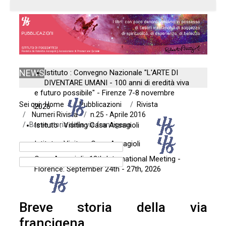
NEWS
Istituto : Convegno Nazionale "L'ARTE DI
DIVENTARE UMANI - 100 anni di eredità viva
e futuro possibile" - Firenze 7-8 novembre
Sei qui:
Home
Pubblicazioni
Rivista
2026
Numeri Rivista
n.25 - Aprile 2016
Breve storia della via francigena
Istituto : Visiting Casa Assagioli
Istituto : Visitare Casa Assagioli
Casa Assagioli : 12th International Meeting -
Florence: September 24th - 27th, 2026
Breve storia della via
francigena