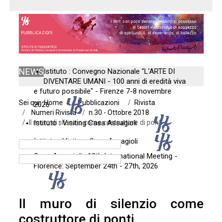
NEWS
Istituto : Convegno Nazionale "L'ARTE DI
DIVENTARE UMANI - 100 anni di eredità viva
e futuro possibile" - Firenze 7-8 novembre
Sei qui:
Home
Pubblicazioni
Rivista
2026
Numeri Rivista
n.30 - Ottobre 2018
Il muro di silenzio come costruttore di ponti
Istituto : Visiting Casa Assagioli
Istituto : Visitare Casa Assagioli
Casa Assagioli : 12th International Meeting -
Florence: September 24th - 27th, 2026
Il muro di silenzio come
costruttore di ponti