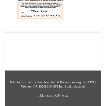
Facebook Istituto
Vimeo Istituto
Youtube Istituto
Instagram Istituto
Mappa sito
Privacy
Donazioni online
© Istituto di Psicosintesi fondato da Roberto Assagioli - A.P.S. |
Firenze | C.F. 80008630487 | Tutti i diritti riservati.
:: Managed by Binergy