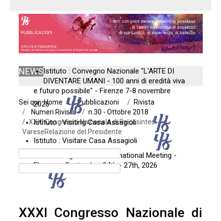
NEWS
Istituto : Convegno Nazionale "L'ARTE DI
DIVENTARE UMANI - 100 anni di eredità viva
e futuro possibile" - Firenze 7-8 novembre
Sei qui:
Home
Pubblicazioni
Rivista
2026
Numeri Rivista
n.30 - Ottobre 2018
XXXI Congresso Nazionale di Psicosintesi -
Istituto : Visiting Casa Assagioli
VareseRelazione del Presidente
Istituto : Visitare Casa Assagioli
Casa Assagioli : 12th International Meeting -
Florence: September 24th - 27th, 2026
XXXI Congresso Nazionale di