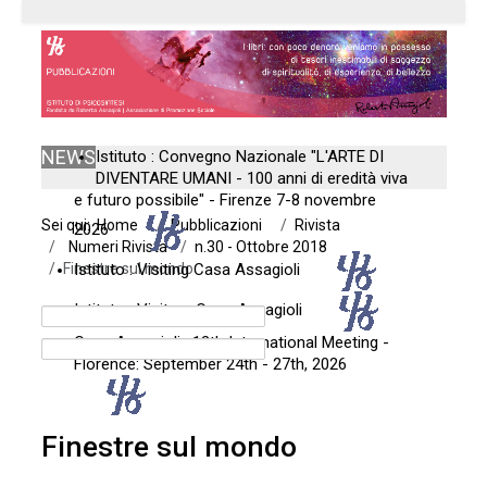
NEWS
Istituto : Convegno Nazionale "L'ARTE DI
DIVENTARE UMANI - 100 anni di eredità viva
e futuro possibile" - Firenze 7-8 novembre
Sei qui:
Home
Pubblicazioni
Rivista
2026
Numeri Rivista
n.30 - Ottobre 2018
Finestre sul mondo
Istituto : Visiting Casa Assagioli
Istituto : Visitare Casa Assagioli
Casa Assagioli : 12th International Meeting -
Florence: September 24th - 27th, 2026
Finestre sul mondo