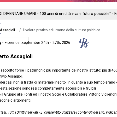
DI DIVENTARE UMANI - 100 anni di eredità viva e futuro possibile" -
. Assagioli
II valore pratico ed umano della cultura psichica
ng - Florence: September 24th - 27th, 2026
berto Assagioli
raccolto forse il patrimonio più importante del nostro Istituto: più di 450
ivio Assagioli
.
i casi non si tratta di materiale inedito, in quanto a suo tempo erano già
uesta sezione sono resi completamente accessibili e fruibili.
e il Gruppo alle Fonti ed il nostro Socio e Collaboratore Vittorio Viglieng
tegorie o argomenti.
ntesi. Tutti i diritti riservati - E’ consentito utilizzare i contenuti del sito, i