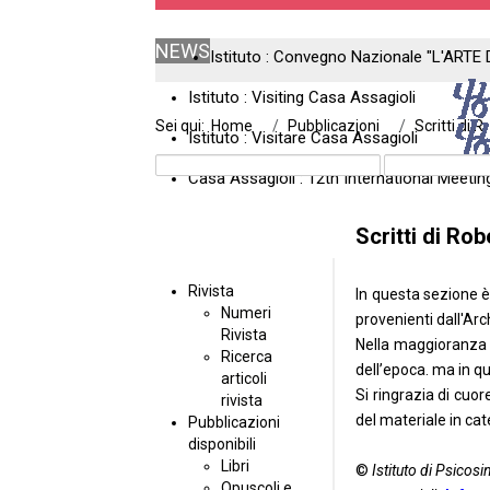
NEWS
Istituto : Convegno Nazionale "L'ARTE 
Istituto : Visiting Casa Assagioli
Sei qui:
Home
Pubblicazioni
Scritti di R
Istituto : Visitare Casa Assagioli
Casa Assagioli : 12th International Meeti
Scritti di Ro
Rivista
In questa sezione è 
Numeri
provenienti dall'
Arch
Rivista
Nella maggioranza de
Ricerca
dell’epoca. ma in q
articoli
Si ringrazia di cuor
rivista
del materiale in ca
Pubblicazioni
disponibili
Libri
©
Istituto di Psicosi
Opuscoli e