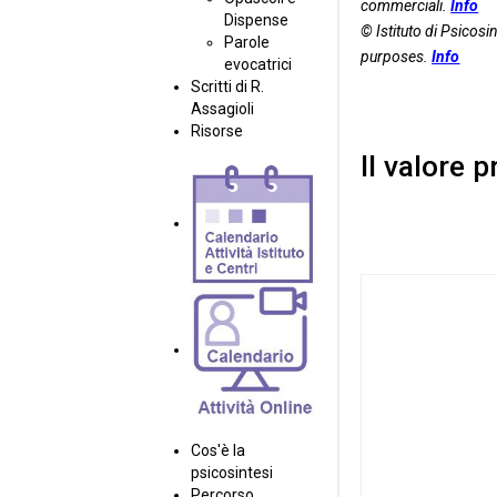
commerciali.
Info
Dispense
© Istituto di Psicosin
Parole
purposes.
Info
evocatrici
Scritti di R.
Assagioli
Risorse
II valore 
Cos'è la
psicosintesi
Percorso