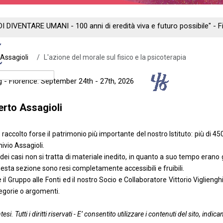
DI DIVENTARE UMANI - 100 anni di eredità viva e futuro possibile" -
. Assagioli
L'azione del morale sul fisico e la psicoterapia
ng - Florence: September 24th - 27th, 2026
berto Assagioli
raccolto forse il patrimonio più importante del nostro Istituto: più di 450
ivio Assagioli
.
i casi non si tratta di materiale inedito, in quanto a suo tempo erano già
uesta sezione sono resi completamente accessibili e fruibili.
e il Gruppo alle Fonti ed il nostro Socio e Collaboratore Vittorio Viglieng
tegorie o argomenti.
ntesi. Tutti i diritti riservati - E’ consentito utilizzare i contenuti del sito, i