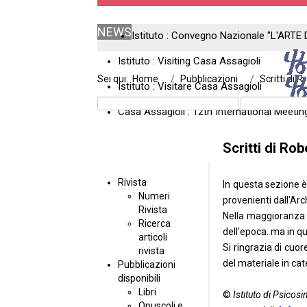
NEWS
Istituto : Convegno Nazionale "L'ARTE 
Istituto : Visiting Casa Assagioli
Sei qui:
Home
Pubblicazioni
Scritti di R
Istituto : Visitare Casa Assagioli
Casa Assagioli : 12th International Meeti
Scritti di Ro
Rivista
In questa sezione è 
Numeri
provenienti dall'
Arch
Rivista
Nella maggioranza de
Ricerca
dell’epoca. ma in q
articoli
Si ringrazia di cuor
rivista
del materiale in ca
Pubblicazioni
disponibili
Libri
©
Istituto di Psicosi
Opuscoli e