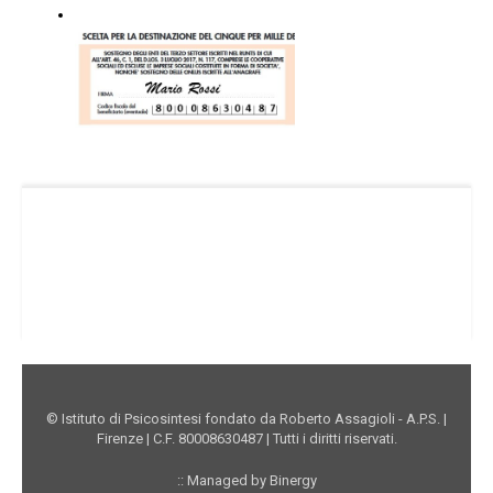
Facebook Istituto
Vimeo Istituto
Youtube Istituto
Instagram Istituto
Mappa sito
Privacy
Donazioni online
© Istituto di Psicosintesi fondato da Roberto Assagioli - A.P.S. |
Firenze | C.F. 80008630487 | Tutti i diritti riservati.
:: Managed by Binergy