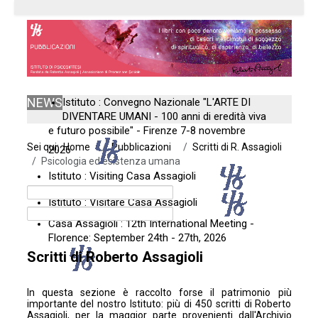
NEWS
Istituto : Convegno Nazionale "L'ARTE DI
DIVENTARE UMANI - 100 anni di eredità viva
e futuro possibile" - Firenze 7-8 novembre
Sei qui:
Home
Pubblicazioni
Scritti di R. Assagioli
2026
Psicologia ed esistenza umana
Istituto : Visiting Casa Assagioli
Istituto : Visitare Casa Assagioli
Casa Assagioli : 12th International Meeting -
Florence: September 24th - 27th, 2026
Scritti di Roberto Assagioli
In questa sezione è raccolto forse il patrimonio più
importante del nostro Istituto: più di 450 scritti di Roberto
Assagioli, per la maggior parte provenienti dall'
Archivio