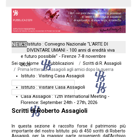
NEWS
Istituto : Convegno Nazionale "L'ARTE DI
DIVENTARE UMANI - 100 anni di eredità viva
e futuro possibile" - Firenze 7-8 novembre
Sei qui:
Home
Pubblicazioni
Scritti di R. Assagioli
2026
Prima lettera di Assagioli agli amici dopo la guerra
Istituto : Visiting Casa Assagioli
Istituto : Visitare Casa Assagioli
Casa Assagioli : 12th International Meeting -
Florence: September 24th - 27th, 2026
Scritti di Roberto Assagioli
In questa sezione è raccolto forse il patrimonio più
importante del nostro Istituto: più di 450 scritti di Roberto
Assagioli, per la maggior parte provenienti dall'
Archivio