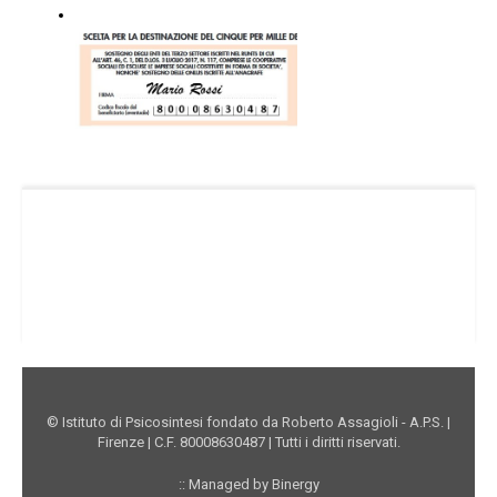
Facebook Istituto
Vimeo Istituto
Youtube Istituto
Instagram Istituto
Mappa sito
Privacy
Donazioni online
© Istituto di Psicosintesi fondato da Roberto Assagioli - A.P.S. |
Firenze | C.F. 80008630487 | Tutti i diritti riservati.
:: Managed by Binergy