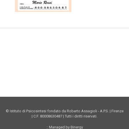
Facebook Istituto
Vimeo Istituto
Youtube Istituto
Instagram Istituto
Mappa sito
Privacy
Donazioni online
© Istituto di Psicosintesi fondato da Roberto Assagioli - A.P.S. | Firenze
| C.F. 80008630487 | Tutti i diritti riservati.
:: Managed by Binergy