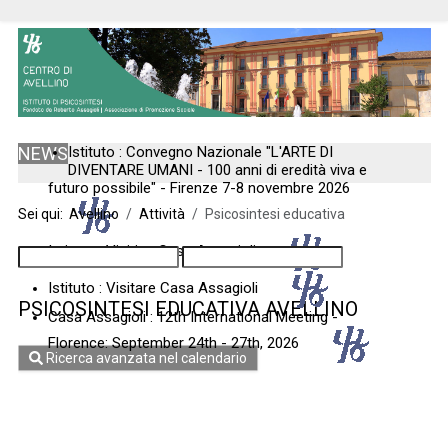
NEWS
Istituto : Convegno Nazionale "L'ARTE DI
DIVENTARE UMANI - 100 anni di eredità viva e
futuro possibile" - Firenze 7-8 novembre 2026
Sei qui:
Avellino
Attività
Psicosintesi educativa
Istituto : Visiting Casa Assagioli
Istituto : Visitare Casa Assagioli
PSICOSINTESI EDUCATIVA AVELLINO
Casa Assagioli : 12th International Meeting -
Florence: September 24th - 27th, 2026
Ricerca avanzata nel calendario