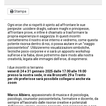
Stampa
Ogni eroe che si rispetti è spinto ad affrontare le sue
peripezie: uccidere draghi, salvare maghi e principesse,
affrontare prove, e infine è chiamato a trasformare la
propria esperienza in saggezza. In questi incontri
contatteremo il nostro eroe interno e vedremo, come questa
potente risorsa dentro di noi, ci possa aiutare in un “viaggio
psicosintetico”. Utilizzeremo visualizzazioni simboliche,
tecniche psico-corporee e vi sarà un apposito workshop
sull’eroe e la fiaba, dove potremmo dare modo alla nostra
creatività, legata alle immagini dell’eroe, di esprimersi.
I due incontri si terranno
venerdì 24 e 31 gennaio 2025 dalle 17.00 alle 19.00
presso la nostra sede, in via Bronzetti 29 a Trento
per chi preferisse sarà possibile collegarsi anche via
zoom
Marco Albiero
, appassionato di musica e di psicologia,
psicologo, counselor psicosintetista, formatore e docente, da
sempre affascinato dalle risorse creative e potenziali