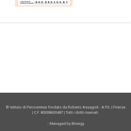
Facebook Istituto
Vimeo Istituto
Youtube Istituto
Instagram Istituto
Mappa sito
Privacy
Donazioni online
© Istituto di Psicosintesi fondato da Roberto Assagioli - A.P.S. | Firenze
| C.F. 80008630487 | Tutti i diritti riservati.
:: Managed by Binergy