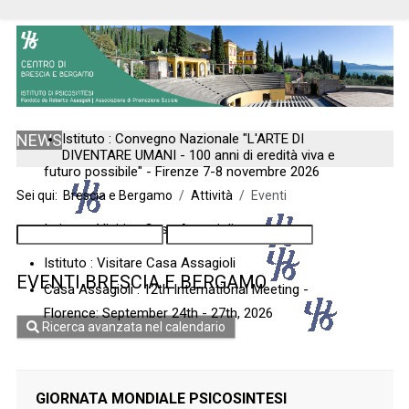
NEWS
Istituto : Convegno Nazionale "L'ARTE DI
DIVENTARE UMANI - 100 anni di eredità viva e
futuro possibile" - Firenze 7-8 novembre 2026
Sei qui:
Brescia e Bergamo
Attività
Eventi
Istituto : Visiting Casa Assagioli
Istituto : Visitare Casa Assagioli
EVENTI BRESCIA E BERGAMO
Casa Assagioli : 12th International Meeting -
Florence: September 24th - 27th, 2026
Ricerca avanzata nel calendario
GIORNATA MONDIALE PSICOSINTESI