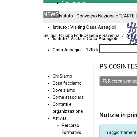
Convegni locali
NEWS
Istituto : Convegno Nazionale "L'ARTE 
Istituto : Visiting Casa Assagioli
Sei qui:
Gruppo Forlì-Cesena e Ravenna
Attivi
Istituto : Visitare Casa Assagioli
Casa Assagioli : 12th International Meeti
PSICOSINTES
Chi Siamo
Ricerca avanza
Cosa facciamo
Dove siamo
Come associarsi
Contatti e
organizzazione
Notizie in pr
Attività
Percorso
In aggiornament
Formativo