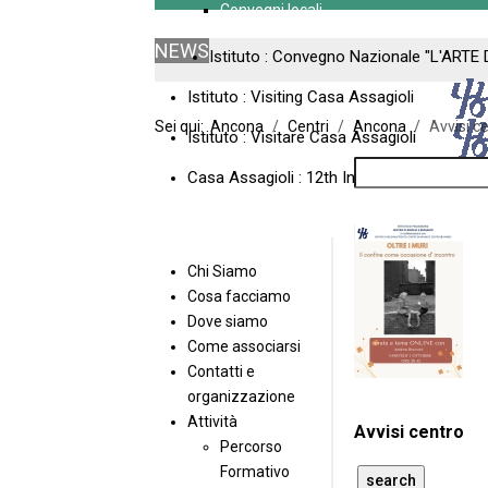
Convegni locali
NEWS
Istituto : Convegno Nazionale "L'ARTE 
Istituto : Visiting Casa Assagioli
Sei qui:
Ancona
Centri
Ancona
Avvisi c
Istituto : Visitare Casa Assagioli
Casa Assagioli : 12th International Meeti
Chi Siamo
Cosa facciamo
Dove siamo
Come associarsi
Contatti e
organizzazione
Attività
Avvisi centro
Percorso
Formativo