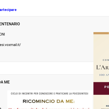
partecipare
ENTENARIO
ONI
esi.voxmail.it/
DA ME
a