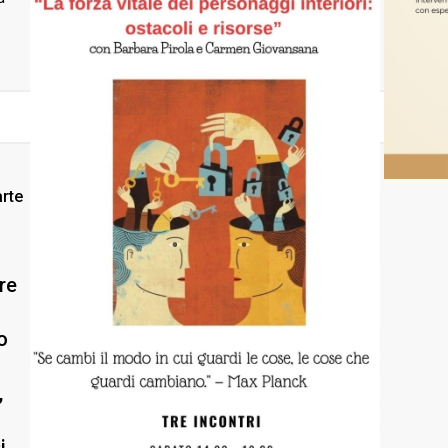
arte
re
o
,
i