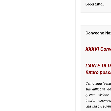
Leggi tutto...
Convegno Naz
XXXVI Conve
L'ARTE DI D
futuro possi
Cento anni fa nas
sue difficoltà, d
questa visione
trasformazione ch
una vita più aute