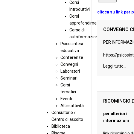
Corsi
Introduttivi
clicca su link per 
Corsi
approfondimento
CONVEGNO C
Corso di
autoformazione
PER INFORMAZI
Psicosintesi
educativa
https://psicosint
Conferenze
Convegni
Leggi tutto...
Laboratori
Seminari
Corsi
tematici
Eventi
RICOMINCIO 
Altre attività
Consultorio /
per ulteriori
Centro di ascolto
informazioni
Biblioteca
Risorse
link ricomin
cio d