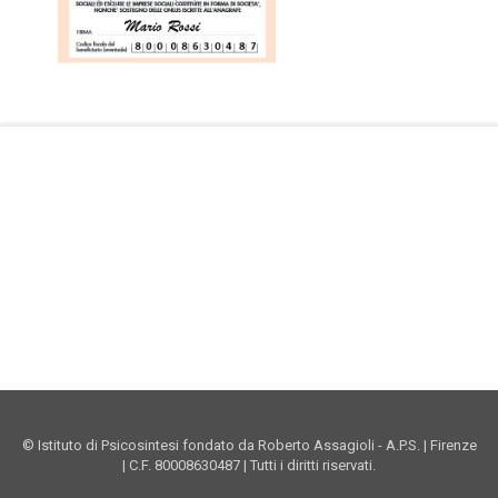
Facebook Istituto
Vimeo Istituto
Youtube Istituto
Instagram Istituto
Mappa sito
Privacy
Donazioni online
© Istituto di Psicosintesi fondato da Roberto Assagioli - A.P.S. | Firenze
| C.F. 80008630487 | Tutti i diritti riservati.