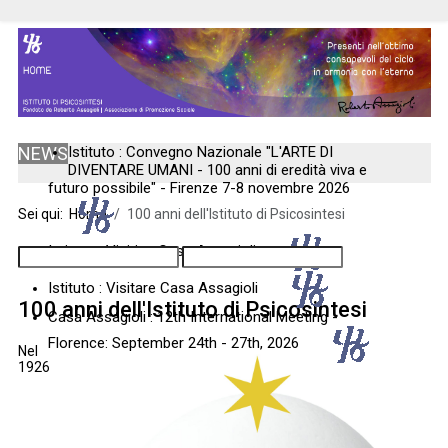
NEWS
Istituto : Convegno Nazionale "L'ARTE DI
DIVENTARE UMANI - 100 anni di eredità viva e
futuro possibile" - Firenze 7-8 novembre 2026
Sei qui:
Home
100 anni dell'Istituto di Psicosintesi
Istituto : Visiting Casa Assagioli
Istituto : Visitare Casa Assagioli
100 anni dell'Istituto di Psicosintesi
Casa Assagioli : 12th International Meeting -
Florence: September 24th - 27th, 2026
Nel
1926