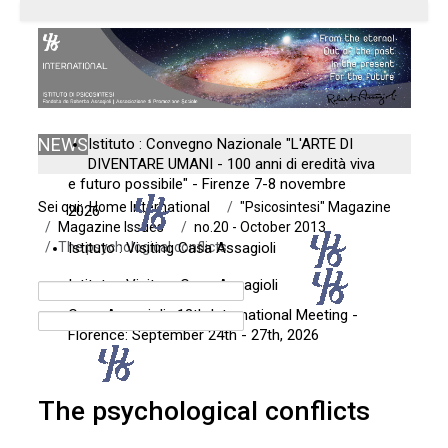
NEWS
Istituto : Convegno Nazionale "L'ARTE DI
DIVENTARE UMANI - 100 anni di eredità viva
e futuro possibile" - Firenze 7-8 novembre
Sei qui:
Home International
"Psicosintesi" Magazine
2026
Magazine Issues
no.20 - October 2013
The psychological conflicts
Istituto : Visiting Casa Assagioli
Istituto : Visitare Casa Assagioli
Casa Assagioli : 12th International Meeting -
Florence: September 24th - 27th, 2026
The psychological conflicts