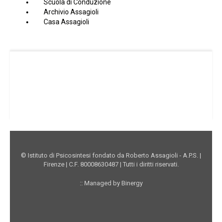
Scuola di Conduzione
Archivio Assagioli
Casa Assagioli
Facebook Istituto
Vimeo Istituto
Youtube Istituto
Instagram Istituto
Mappa sito
Privacy
Donazioni online
© Istituto di Psicosintesi fondato da Roberto Assagioli - A.P.S. |
Firenze | C.F. 80008630487 | Tutti i diritti riservati.
:: Managed by Binergy