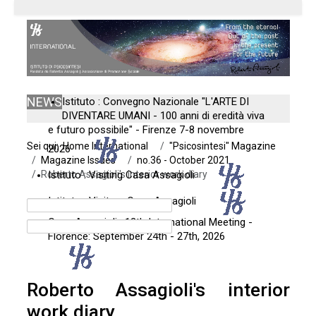
NEWS
Istituto : Convegno Nazionale "L'ARTE DI
DIVENTARE UMANI - 100 anni di eredità viva
e futuro possibile" - Firenze 7-8 novembre
Sei qui:
Home International
"Psicosintesi" Magazine
2026
Magazine Issues
no.36 - October 2021
Roberto Assagioli's interior work diary
Istituto : Visiting Casa Assagioli
Istituto : Visitare Casa Assagioli
Casa Assagioli : 12th International Meeting -
Florence: September 24th - 27th, 2026
Roberto Assagioli's interior
work diary