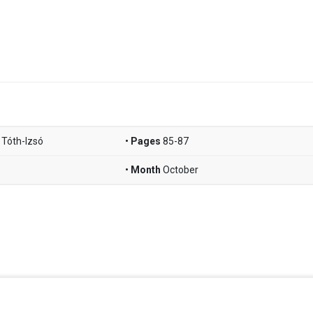
Tóth-Izsó
Pages
85-87
Month
October
Facebook Istituto
Vimeo Istituto
Youtube Istituto