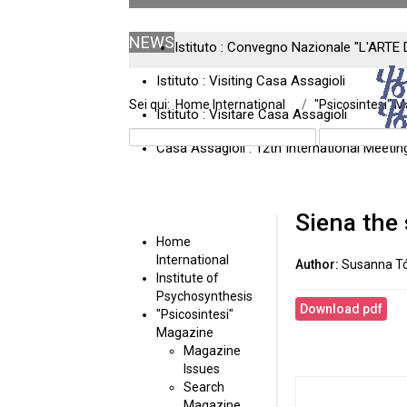
NEWS
Istituto : Convegno Nazionale "L'ARTE 
Istituto : Visiting Casa Assagioli
Sei qui:
Home International
"Psicosintesi" 
Istituto : Visitare Casa Assagioli
Casa Assagioli : 12th International Meeti
Siena the 
Home
International
Susanna Tó
Institute of
Psychosynthesis
Download pdf
"Psicosintesi"
Magazine
Magazine
Issues
Search
Magazine