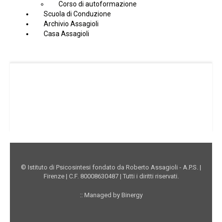
Corso di autoformazione
Scuola di Conduzione
Archivio Assagioli
Casa Assagioli
Facebook Istituto
Vimeo Istituto
Youtube Istituto
Instagram Istituto
Mappa sito
Privacy
Donazioni online
© Istituto di Psicosintesi fondato da Roberto Assagioli - A.P.S. |
Firenze | C.F. 80008630487 | Tutti i diritti riservati.
:: Managed by Binergy