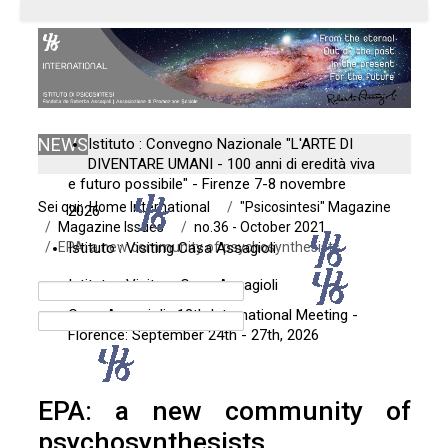
NEWS
Istituto : Convegno Nazionale "L'ARTE DI
DIVENTARE UMANI - 100 anni di eredità viva
e futuro possibile" - Firenze 7-8 novembre
Sei qui:
Home International
"Psicosintesi" Magazine
2026
Magazine Issues
no.36 - October 2021
EPA: a new community of psychosynthesists
Istituto : Visiting Casa Assagioli
Istituto : Visitare Casa Assagioli
Casa Assagioli : 12th International Meeting -
Florence: September 24th - 27th, 2026
EPA: a new community of
psychosynthesists