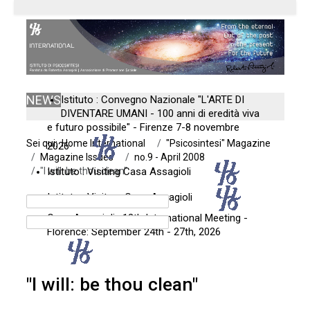
NEWS
Istituto : Convegno Nazionale "L'ARTE DI
DIVENTARE UMANI - 100 anni di eredità viva
e futuro possibile" - Firenze 7-8 novembre
Sei qui:
Home International
"Psicosintesi" Magazine
2026
Magazine Issues
no.9 - April 2008
"I will: be thou clean"
Istituto : Visiting Casa Assagioli
Istituto : Visitare Casa Assagioli
Casa Assagioli : 12th International Meeting -
Florence: September 24th - 27th, 2026
"I will: be thou clean"