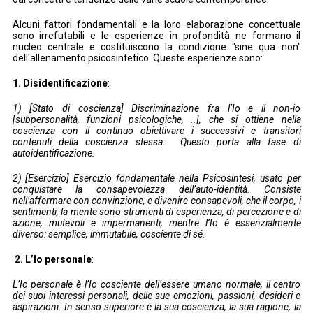
Alcuni fattori fondamentali e la loro elaborazione concettuale
sono irrefutabili e le esperienze in profondità ne formano il
nucleo centrale e costituiscono la condizione "sine qua non"
dell'allenamento psicosintetico. Queste esperienze sono:
1. Disidentificazione
:
1) [Stato di coscienza] Discriminazione fra l’Io e il non-io
[subpersonalità, funzioni psicologiche, ..], che si ottiene nella
coscienza con il continuo obiettivare i successivi e transitori
contenuti della coscienza stessa. Questo porta alla fase di
autoidentificazione.
2) [Esercizio] Esercizio fondamentale nella Psicosintesi, usato per
conquistare la consapevolezza dell’auto-identità. Consiste
nell’affermare con convinzione, e divenire consapevoli, che il corpo, i
sentimenti, la mente sono strumenti di esperienza, di percezione e di
azione, mutevoli e impermanenti, mentre l’Io è essenzialmente
diverso: semplice, immutabile, cosciente di sé.
2. L’Io personale
:
L’Io personale è l’Io cosciente dell’essere umano normale, il centro
dei suoi interessi personali, delle sue emozioni, passioni, desideri e
aspirazioni. In senso superiore è la sua coscienza, la sua ragione, la