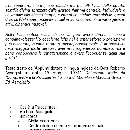
L’Io superiore, eterno, che risiede nei più alti livelli dello spirito,
scintilla divina sprizzata dalla grande fiamma centrale. Individuale e
universale allo stesso tempo, è immobile, stabile, immutabile, quindi
diverso [dal supercosciente in cui] vi sono contenuti di vario genere,
attivi, dinamici, mutevoli.
Nella Psicosintesi realtà di cui si può avere diretta e sicura
consapevolezza: l’Io cosciente [che ne] è emanazione o proiezione
può divenirne, in vario modo o misura, consapevole. È impossibile,
nella maggior parte dei casi, averne un’esperienza completa, ma è
bene conoscerne le caratteristiche e avere l’esperienza della sua
guida.”
Testo tratto da “Appunti dettati in lingua inglese dal Dott. Roberto
Assagioli in data 19 maggio 1974”.
Definizioni tratte da
“Comprendere la Psicosintesi” a cura di Marialuisa Macchia Girelli –
Ed. Astrolabio
Cos'è la Psicosintesi
Archivio Assagioli
Biblioteca
Biblioteca storica
Centro di documentazione internazionale