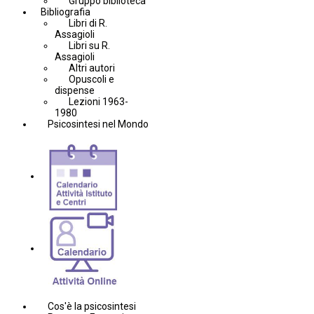
Gruppo biblioteca
Bibliografia
Libri di R.
Assagioli
Libri su R.
Assagioli
Altri autori
Opuscoli e
dispense
Lezioni 1963-
1980
Psicosintesi nel Mondo
Cos'è la psicosintesi