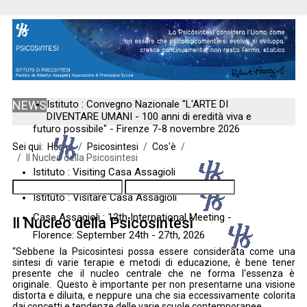
NEWS
Istituto : Convegno Nazionale "L'ARTE DI
DIVENTARE UMANI - 100 anni di eredità viva e
futuro possibile" - Firenze 7-8 novembre 2026
Sei qui:
Home
Psicosintesi
Cos'è
Il Nucleo della Psicosintesi
Istituto : Visiting Casa Assagioli
Istituto : Visitare Casa Assagioli
Casa Assagioli : 12th International Meeting -
Il Nucleo della Psicosintesi
Florence: September 24th - 27th, 2026
“Sebbene la Psicosintesi possa essere considerata come una
sintesi di varie terapie e metodi di educazione, è bene tener
presente che il nucleo centrale che ne forma l'essenza è
originale. Questo è importante per non presentarne una visione
distorta e diluita, e neppure una che sia eccessivamente colorita
dai concetti e tendenze delle varie scuole contemporanee.