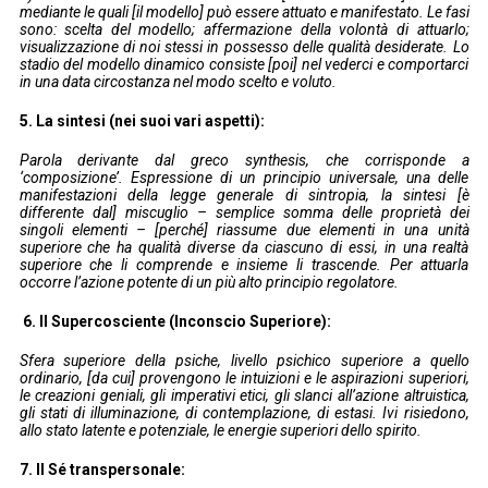
mediante le quali [il modello] può essere attuato e manifestato. Le fasi
sono: scelta del modello; affermazione della volontà di attuarlo;
visualizzazione di noi stessi in possesso delle qualità desiderate. Lo
stadio del modello dinamico consiste [poi] nel vederci e comportarci
in una data circostanza nel modo scelto e voluto.
5. La sintesi (nei suoi vari aspetti):
Parola derivante dal greco synthesis, che corrisponde a
‘composizione’. Espressione di un principio universale, una delle
manifestazioni della legge generale di sintropia, la sintesi [è
differente dal] miscuglio – semplice somma delle proprietà dei
singoli elementi – [perché] riassume due elementi in una unità
superiore che ha qualità diverse da ciascuno di essi, in una realtà
superiore che li comprende e insieme li trascende. Per attuarla
occorre l’azione potente di un più alto principio regolatore.
6. Il Supercosciente (Inconscio Superiore):
Sfera superiore della psiche, livello psichico superiore a quello
ordinario, [da cui] provengono le intuizioni e le aspirazioni superiori,
le creazioni geniali, gli imperativi etici, gli slanci all’azione altruistica,
gli stati di illuminazione, di contemplazione, di estasi. Ivi risiedono,
allo stato latente e potenziale, le energie superiori dello spirito.
7. Il Sé transpersonale: