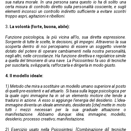
sua natura morale. In una persona sana questo io ha di solito una
certa misura di controllo diretto sulla personalità cosciente, e sugli
elementi inconsci un controllo indiretto sufficiente a evitare scontri
troppo aspri, agitazioni e ribellioni.
3
. La volontà (forte, buona, abile):
Funzione psicologica, la più vicina all’Io, sua diretta espressione.
Sorgente di tutte le scelte, le decisioni, gli impegni. Attraverso la sua
scoperta dentro di noi percepiamo di essere un soggetto vivente
dotato del potere di operare cambiamenti nella nostra personalità,
negli altri, nelle circostanze. Ha funzione direttiva e regolatrice simile
a quella del timoniere di una nave. La Psicosintesi fa uso di tecniche
per suscitarla, svilupparla, rafforzarla e dirigerla in modo giusto.
4. Il modello ideale:
1) Metodo che mira a sostituire un modello umano superiore al posto
di quelli pre-esistenti e ad attuarlo. Si basa sulla legge psicologica per
la quale ogni immagine ha in sé un elemento motore che tende a
tradursi in azione. A esso si aggiunge l’energia del desiderio. L’idea-
immagine diventa un ideale ammirato, desiderato [che] mette in moto
tutti i mezzi necessari per la sua graduale attuazione o
manifestazione. Abbiamo dunque: idea; immagine; modello;
desiderio; processo creativo; manifestazione.
2) Esercizio usato nella Psicosintesi. [Combinazione di] tecniche