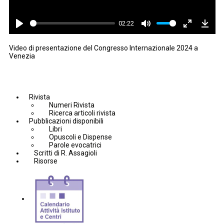
02:22
Play
Mute
Enter
Down
fullscreen
Video di presentazione del Congresso Internazionale 2024 a
Venezia
Rivista
Numeri Rivista
Ricerca articoli rivista
Pubblicazioni disponibili
Libri
Opuscoli e Dispense
Parole evocatrici
Scritti di R. Assagioli
Risorse