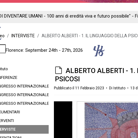
DI DIVENTARE UMANI - 100 anni di eredità viva e futuro possibile" -
deo
INTERVISTE
ALBERTO ALBERTI - 1. IL LINGUAGGIO DELLA PSIC
ng - Florence: September 24th - 27th, 2026
ituto
d
ALBERTO ALBERTI - 1.
e
NFERENZE
PSICOSI
f
GRESSO INTERNAZIONALE 2012
Pubblicato il 11 Febbraio 2023
Di
Istituto
13 d
a
GRESSO INTERNAZIONALE 2016
u
GRESSO INTERNAZIONALE 2024
l
CUMENTARI
t
ERVENTI
ERVISTE
SENTAZIONI