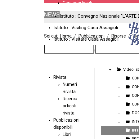
Convegni locali
NEWS
Istituto : Convegno Nazionale "L'ARTE 
Istituto : Visiting Casa Assagioli
Sei qui:
Home
Pubblicazioni
Risorse
Vi
Istituto : Visitare Casa Assagioli
Casa Assagioli : 12th International Meeti
Video Ist
Rivista
▼
CO
Numeri
CON
Rivista
CON
Ricerca
CON
articoli
rivista
DO
Pubblicazioni
INT
disponibili
INT
Libri
PRE