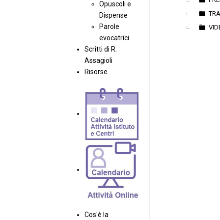
Opuscoli e
TRA
Dispense
Parole
VID
evocatrici
Scritti di R.
Assagioli
Risorse
Cos'è la