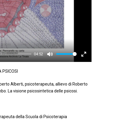
04:52
Mute
Enter
fullscreen
A PSICOSI
lberto Alberti, psicoterapeuta, allievo di Roberto
mbo. La visione psicosintetica delle psicosi.
rapeuta della Scuola di Psicoterapia