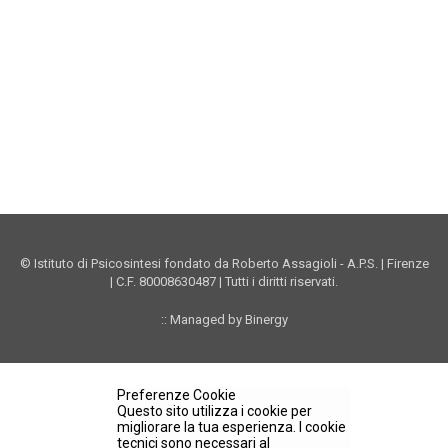
Vimeo Istituto
Youtube Istituto
Instagram Istituto
Mappa sito
Privacy
Donazioni online
© Istituto di Psicosintesi fondato da Roberto Assagioli - A.P.S. | Firenze
| C.F. 80008630487 | Tutti i diritti riservati.
:: Managed by Binergy
Preferenze Cookie
Questo sito utilizza i cookie per
migliorare la tua esperienza. I cookie
tecnici sono necessari al