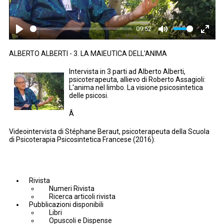
09:52
Play
Mute
Enter
fullsc
ALBERTO ALBERTI - 3. LA MAIEUTICA DELL'ANIMA
Intervista in 3 parti ad Alberto Alberti,
psicoterapeuta, allievo di Roberto Assagioli:
L'anima nel limbo. La visione psicosintetica
delle psicosi.
Â
Videointervista di Stéphane Beraut, psicoterapeuta della Scuola
di Psicoterapia Psicosintetica Francese (2016).
Rivista
Numeri Rivista
Ricerca articoli rivista
Pubblicazioni disponibili
Libri
Opuscoli e Dispense