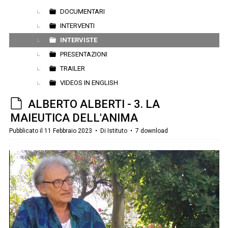
DOCUMENTARI
INTERVENTI
INTERVISTE
PRESENTAZIONI
TRAILER
VIDEOS IN ENGLISH
d
ALBERTO ALBERTI - 3. LA
e
MAIEUTICA DELL'ANIMA
f
Pubblicato il 11 Febbraio 2023
Di
Istituto
7 download
a
u
l
t