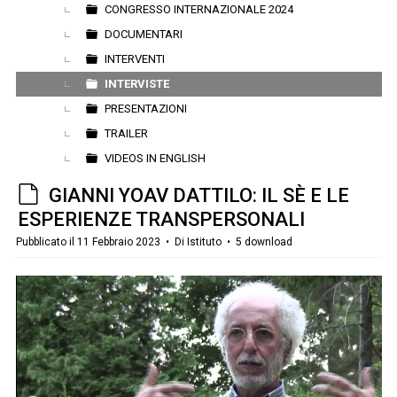
CONGRESSO INTERNAZIONALE 2024
DOCUMENTARI
INTERVENTI
INTERVISTE
PRESENTAZIONI
TRAILER
VIDEOS IN ENGLISH
d
GIANNI YOAV DATTILO: IL SÈ E LE
e
ESPERIENZE TRANSPERSONALI
f
Pubblicato il 11 Febbraio 2023
Di
Istituto
5 download
a
u
l
t