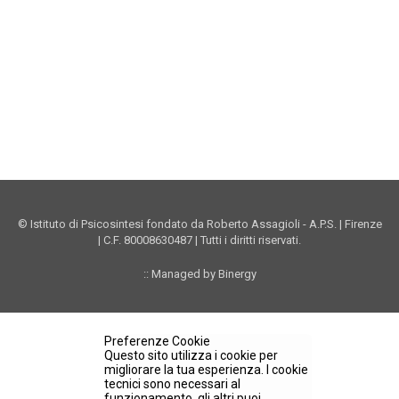
Vimeo Istituto
Youtube Istituto
Instagram Istituto
Mappa sito
Privacy
Donazioni online
© Istituto di Psicosintesi fondato da Roberto Assagioli - A.P.S. | Firenze
| C.F. 80008630487 | Tutti i diritti riservati.
:: Managed by Binergy
Preferenze Cookie
Questo sito utilizza i cookie per
migliorare la tua esperienza. I cookie
tecnici sono necessari al
funzionamento, gli altri puoi