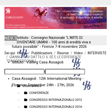
NEWS
Istituto : Convegno Nazionale "L'ARTE DI
DIVENTARE UMANI - 100 anni di eredità viva e
futuro possibile" - Firenze 7-8 novembre 2026
Sei qui:
Home
Pubblicazioni
Risorse
Video
INTERVISTE
GIANNI YOAV DATTILO: IL SÈ E LE ESPERIENZE
TRANSPERSONALI
Istituto : Visiting Casa Assagioli
Istituto : Visitare Casa Assagioli
Casa Assagioli : 12th International Meeting -
Florence: September 24th - 27th, 2026
Video Istituto
▼
CONFERENZE
CONGRESSO INTERNAZIONALE 2012
CONGRESSO INTERNAZIONALE 2016