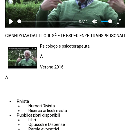
07:11
Play
Mute
Enter
fullsc
GIANNI YOAV DATTILO: IL SÈ E LE ESPERIENZE TRANSPERSONALI
Psicologo e psicoterapeuta
Â
Verona 2016
Â
Rivista
Numeri Rivista
Ricerca articoli rivista
Pubblicazioni disponibili
Libri
Opuscoli e Dispense
Parole evocatrici