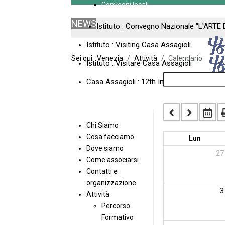
Convegni locali
NEWS
Istituto : Convegno Nazionale "L'ARTE 
Istituto : Visiting Casa Assagioli
Sei qui:
Venezia
Attività
Calendario
Istituto : Visitare Casa Assagioli
Casa Assagioli : 12th International Meeti
Chi Siamo
Cosa facciamo
Lun
Dove siamo
27
Come associarsi
Contatti e
organizzazione
3
Attività
Percorso
Formativo