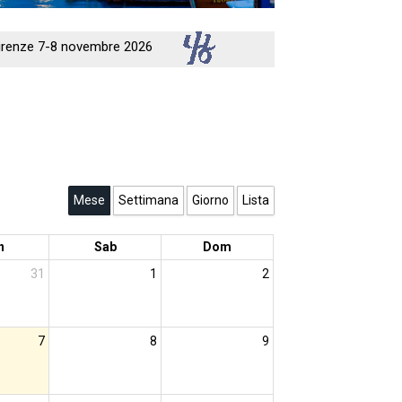
 Firenze 7-8 novembre 2026
Mese
Settimana
Giorno
Lista
n
Sab
Dom
31
1
2
7
8
9