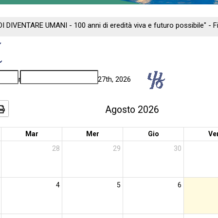
DI DIVENTARE UMANI - 100 anni di eredità viva e futuro possibile" -
ng - Florence: September 24th - 27th, 2026
Agosto 2026
Mar
Mer
Gio
Ve
28
29
30
4
5
6