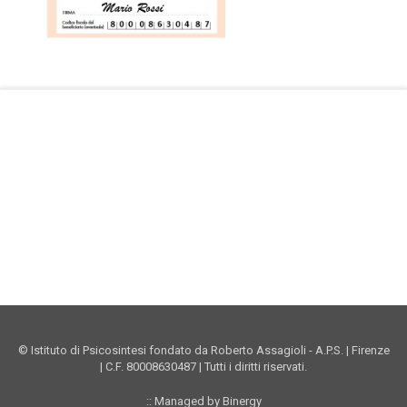
Facebook Istituto
Vimeo Istituto
Youtube Istituto
Instagram Istituto
Mappa sito
Privacy
Donazioni online
© Istituto di Psicosintesi fondato da Roberto Assagioli - A.P.S. | Firenze
| C.F. 80008630487 | Tutti i diritti riservati.
:: Managed by Binergy