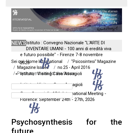
NEWS
Istituto : Convegno Nazionale "L'ARTE DI
DIVENTARE UMANI - 100 anni di eredità viva
e futuro possibile" - Firenze 7-8 novembre
Sei qui:
Home International
"Psicosintesi" Magazine
2026
Magazine Issues
no.25 - April 2016
Psychosynthesis for the future
Istituto : Visiting Casa Assagioli
Istituto : Visitare Casa Assagioli
Casa Assagioli : 12th International Meeting -
Florence: September 24th - 27th, 2026
Psychosynthesis for the
future