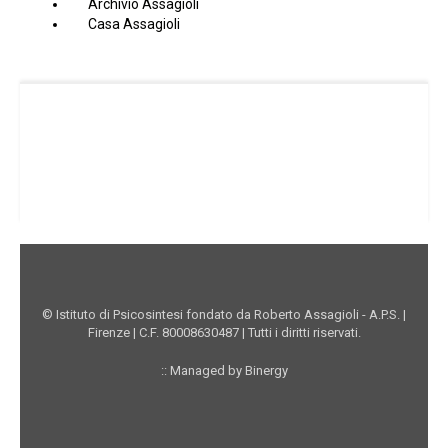
Archivio Assagioli
Casa Assagioli
Facebook Istituto
Vimeo Istituto
Youtube Istituto
Instagram Istituto
Mappa sito
Privacy
Donazioni online
© Istituto di Psicosintesi fondato da Roberto Assagioli - A.P.S. |
Firenze | C.F. 80008630487 | Tutti i diritti riservati.
:: Managed by Binergy