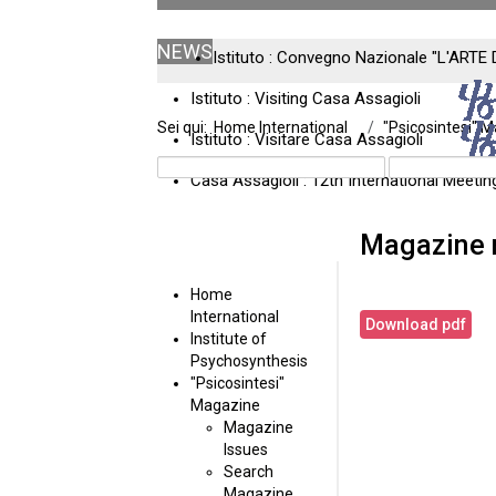
NEWS
Istituto : Convegno Nazionale "L'ARTE 
Istituto : Visiting Casa Assagioli
Sei qui:
Home International
"Psicosintesi" 
Istituto : Visitare Casa Assagioli
Casa Assagioli : 12th International Meeti
Magazine 
Home
International
Download pdf
Institute of
Psychosynthesis
"Psicosintesi"
Magazine
Magazine
Issues
Search
Magazine