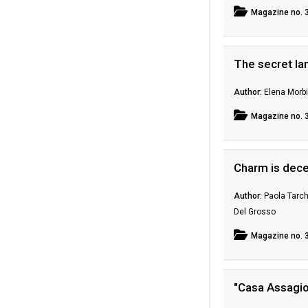
Magazine
no. 
The secret la
Elena Morbi
Magazine
no. 
Charm is decei
Paola Tarch
Del Grosso
Magazine
no. 
"Casa Assagiol