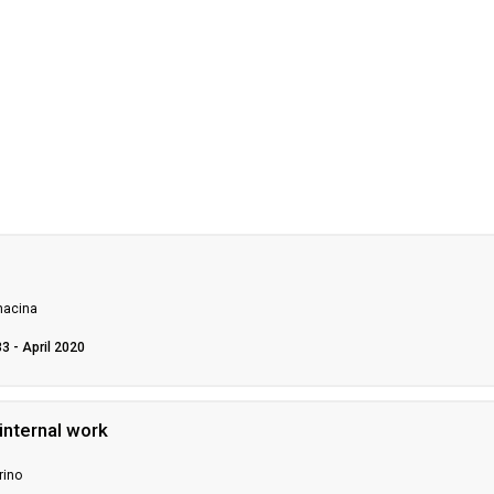
nacina
33 - April 2020
 internal work
rino