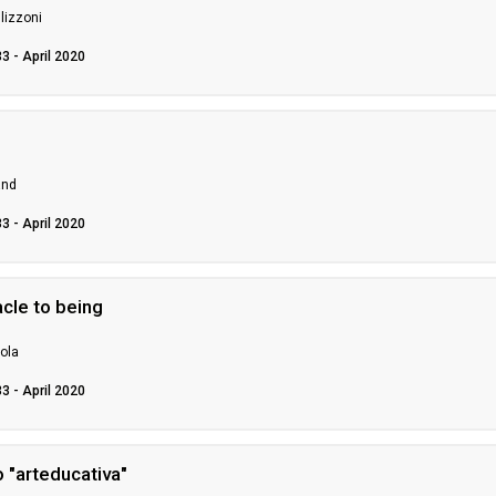
llizzoni
33 - April 2020
"
and
33 - April 2020
acle to being
ola
33 - April 2020
o "arteducativa"