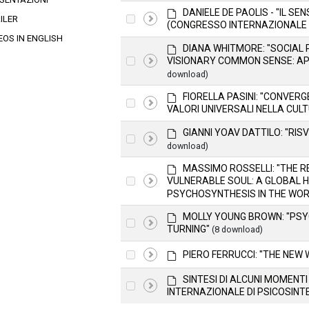
a
d
DANIELE DE PAOLIS - "IL S
item
Select
ILER
u
e
(CONGRESSO INTERNAZIONALE 
an
l
f
EOS IN ENGLISH
t
a
d
DIANA WHITMORE: "SOCIAL
item
u
e
Select
VISIONARY COMMON SENSE: APP
l
f
download)
an
t
a
item
u
d
FIORELLA PASINI: "CONVERG
Select
l
e
VALORI UNIVERSALI NELLA CULTU
t
an
f
a
d
GIANNI YOAV DATTILO: "RIS
item
Select
u
e
download)
an
l
f
t
a
d
MASSIMO ROSSELLI: "THE R
item
u
e
Select
VULNERABLE SOUL: A GLOBAL 
l
f
PSYCHOSYNTHESIS IN THE WOR
an
t
a
item
u
d
MOLLY YOUNG BROWN: "PSY
Select
l
e
TURNING"
(8 download)
t
an
f
a
d
item
Select
PIERO FERRUCCI: "THE NEW 
u
e
an
l
f
d
SINTESI DI ALCUNI MOMENT
Select
item
t
a
e
INTERNAZIONALE DI PSICOSINTE
u
an
f