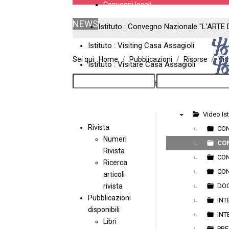
Convegni locali
NEWS
Istituto : Convegno Nazionale "L'ARTE 
Istituto : Visiting Casa Assagioli
Sei qui:
Home
Pubblicazioni
Risorse
Vi
Istituto : Visitare Casa Assagioli
Casa Assagioli : 12th International Meeti
Video Ist
Rivista
▼
CO
Numeri
CO
Rivista
CON
Ricerca
CON
articoli
rivista
DO
Pubblicazioni
INT
disponibili
INT
Libri
PRE