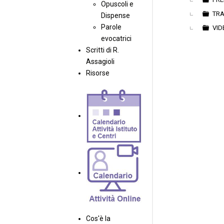
Opuscoli e
TRA
Dispense
Parole
VID
evocatrici
Scritti di R.
Assagioli
Risorse
Cos'è la