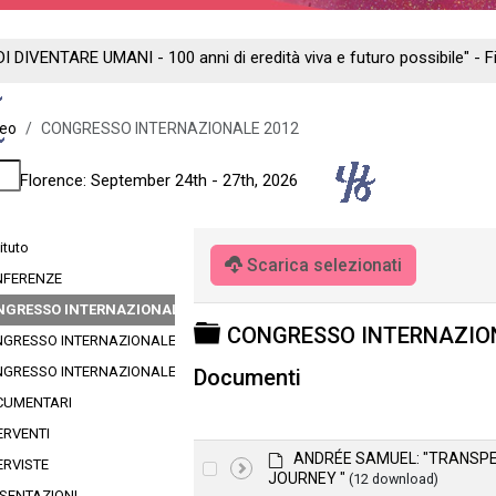
DI DIVENTARE UMANI - 100 anni di eredità viva e futuro possibile" -
deo
CONGRESSO INTERNAZIONALE 2012
ng - Florence: September 24th - 27th, 2026
ituto
Scarica selezionati
NFERENZE
NGRESSO INTERNAZIONALE 2012
Cartella
CONGRESSO INTERNAZIO
GRESSO INTERNAZIONALE 2016
GRESSO INTERNAZIONALE 2024
Documenti
CUMENTARI
ERVENTI
d
ANDRÉE SAMUEL: "TRANSP
ERVISTE
Select
e
JOURNEY "
(12 download)
an
f
SENTAZIONI