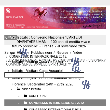
NEWS
Istituto : Convegno Nazionale "L'ARTE DI
DIVENTARE UMANI - 100 anni di eredità viva e
futuro possibile" - Firenze 7-8 novembre 2026
Sei qui:
Home
Pubblicazioni
Risorse
Video
CONGRESSO INTERNAZIONALE 2012
DIANA WHITMORE: "SOCIAL PSYCHOSYNTHESIS – VISIONARY
Istituto : Visiting Casa Assagioli
COMMON SENSE: APPLIED SPIRITUALITY"
Istituto : Visitare Casa Assagioli
Casa Assagioli : 12th International Meeting -
Florence: September 24th - 27th, 2026
Video Istituto
▼
CONFERENZE
CONGRESSO INTERNAZIONALE 2012
CONGRESSO INTERNAZIONALE 2016