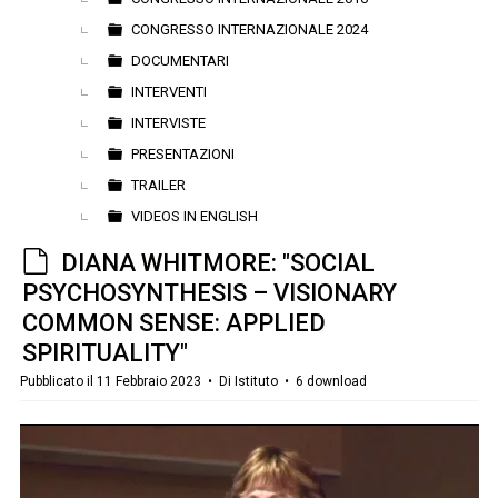
CONGRESSO INTERNAZIONALE 2024
DOCUMENTARI
INTERVENTI
INTERVISTE
PRESENTAZIONI
TRAILER
VIDEOS IN ENGLISH
d
DIANA WHITMORE: "SOCIAL
e
PSYCHOSYNTHESIS – VISIONARY
f
COMMON SENSE: APPLIED
a
SPIRITUALITY"
u
Pubblicato il 11 Febbraio 2023
Di
Istituto
6 download
l
t