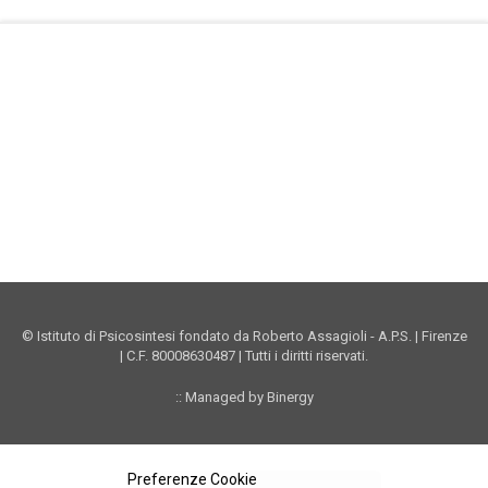
Facebook Istituto
Vimeo Istituto
Youtube Istituto
Instagram Istituto
Mappa sito
Privacy
Donazioni online
© Istituto di Psicosintesi fondato da Roberto Assagioli - A.P.S. | Firenze
| C.F. 80008630487 | Tutti i diritti riservati.
:: Managed by Binergy
Preferenze Cookie