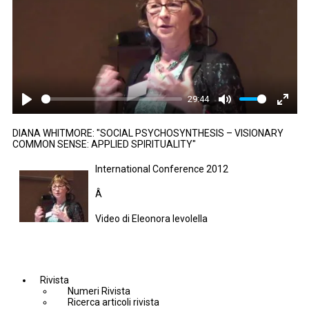
29:44
Play
Mute
Enter
fullsc
DIANA WHITMORE: "SOCIAL PSYCHOSYNTHESIS – VISIONARY
COMMON SENSE: APPLIED SPIRITUALITY"
International Conference 2012
Â
Video di Eleonora Ievolella
Rivista
Numeri Rivista
Ricerca articoli rivista