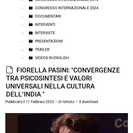
CONGRESSO INTERNAZIONALE 2024
DOCUMENTARI
INTERVENTI
INTERVISTE
PRESENTAZIONI
TRAILER
VIDEOS IN ENGLISH
d
FIORELLA PASINI: "CONVERGENZE
e
TRA PSICOSINTESI E VALORI
f
UNIVERSALI NELLA CULTURA
a
DELL’INDIA "
u
Pubblicato il 11 Febbraio 2023
Di
Istituto
9 download
l
t