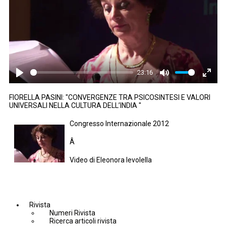
23:16
Play
Mute
Enter
fullsc
FIORELLA PASINI: "CONVERGENZE TRA PSICOSINTESI E VALORI
UNIVERSALI NELLA CULTURA DELL’INDIA "
Congresso Internazionale 2012
Â
Video di Eleonora Ievolella
Rivista
Numeri Rivista
Ricerca articoli rivista