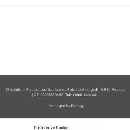
Facebook Istituto
Vimeo Istituto
Youtube Istituto
Instagram Istituto
Mappa sito
Privacy
Donazioni online
© Istituto di Psicosintesi fondato da Roberto Assagioli - A.P.S. | Firenze
| C.F. 80008630487 | Tutti i diritti riservati.
:: Managed by Binergy
Preferenze Cookie