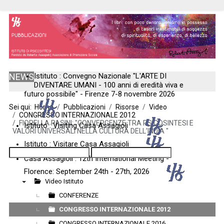
NEWS
Istituto : Convegno Nazionale "L'ARTE DI
DIVENTARE UMANI - 100 anni di eredità viva e
futuro possibile" - Firenze 7-8 novembre 2026
Sei qui:
Home
Pubblicazioni
Risorse
Video
CONGRESSO INTERNAZIONALE 2012
FIORELLA PASINI: "CONVERGENZE TRA PSICOSINTESI E
Istituto : Visiting Casa Assagioli
VALORI UNIVERSALI NELLA CULTURA DELL’INDIA "
Istituto : Visitare Casa Assagioli
Casa Assagioli : 12th International Meeting -
Florence: September 24th - 27th, 2026
Video Istituto
▼
CONFERENZE
CONGRESSO INTERNAZIONALE 2012
CONGRESSO INTERNAZIONALE 2016